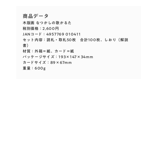
木版画 なつかしの歌かるた
税別価格：2,600円
JANコード：4957769 010411
セット内容：読札・取札50枚 合計100枚、しおり（解説
書）
材質：外箱＝紙、カード＝紙
パッケージサイズ：193×147×34mm
カードサイズ：89×67mm
重量：600g