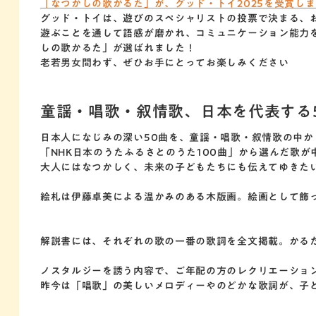
「なつかしの歌かるた」が、グッド・トイ2025を受賞し
グッド・トイは、遊びのスペシャリストの投票で決まる、
遊ぶことを通して語感が磨かれ、コミュニケーション能力
しの歌かるた」が選ばれました！
老若男女問わず、ぜひお手にとってお楽しみください
童謡・唱歌・叙情歌、日本を代表する
日本人になじみの深い50曲を、童謡・唱歌・叙情歌の中か
「NHK日本のうたふるさとのうた100曲」から選んだ歌
大人にはなつかしく、未来の子どもたちにも伝えてゆきた
絵札は伊藤卓美による温かみのある木版画。絵画として飾
解説書には、それぞれの歌の一番の歌詞を全文掲載。かる
ノスタルジーを誘う内容で、ご年配の方のレクリエーショ
昨今は「唱歌」の美しいメロディーやのどかな歌詞が、子