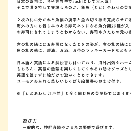
日本の寿司は、今や世界中でsushiとして大人気！
そこで満を持して登場したのが、魚魚（とと）合わせの英語版「car
２枚の札に分かれた魚偏の漢字と魚の切り絵を完成させて
海外の方にも親しみのある寿司ネタになる魚介類29種が入
お寿司にされてしまうとわからない、寿司ネタたちの元の
左の札の隅にはお寿司になったときの姿が、右の札の隅に
魚の札の他に、醤油、お酒、お茶のラッキーカードなども
日本語と英語による解説書も付いており、海外出張やホー
もちろん、英語の勉強を楽しくしてくれるお助けグッズと
英語を読まずに絵だけで遊ぶこともできます。
ユーモアあふれる美しいじゃばら絵葉書のおまけ付き。
※「ととあわせ 江戸前」と全く同じ魚の英語版ではありま
一般的な、神経衰弱やかるたの要領で遊びます。