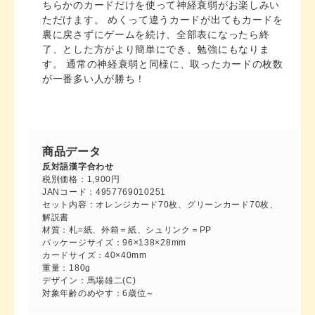
ちらかのカードだけを使って神経衰弱がお楽しみい
ただけます。 めくって違うカードが出てもカードを
裏に戻さずにゲームを続け、全部表になったら終
了、とした方がより簡単にでき、勉強にもなりま
す。 通常の神経衰弱と同様に、取ったカードの枚数
が一番多い人が勝ち！
反対語漢字合わせ
税別価格：1,900円
JANコード：4957769010251
セット内容：オレンジカード70枚、グリーンカード70枚、
解説書
材質：札=紙、外箱＝紙、シュリンク＝PP
パッケージサイズ：96×138×28mm
カードサイズ：40×40mm
重量：180g
デザイン：馬場雄二(C)
対象年齢のめやす：6歳位～