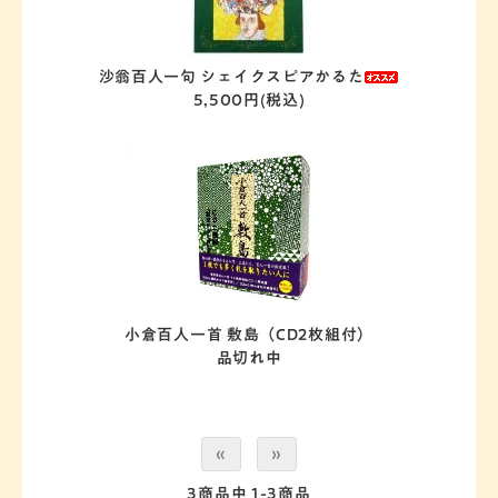
沙翁百人一句 シェイクスピアかるた
5,500円(税込)
小倉百人一首 敷島（CD2枚組付）
品切れ中
«
»
3
商品中
1-3
商品